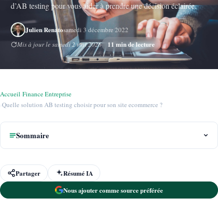
d’AB testing pour vous aider à prendre une décision éclairée.
Julien Renato
samedi 3 décembre 2022
11 min de lecture
Mis à jour le samedi 2 mai 2026
Accueil
›
Finance Entreprise
›
Quelle solution AB testing choisir pour son site ecommerce ?
Sommaire
Partager
Résumé IA
Nous ajouter comme source préférée