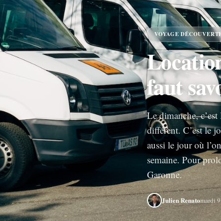
VOYAGE DÉCOUVERT
Location
faut savo
Le dimanche, c’est 
différent. C’est le j
aussi le jour où l’o
semaine. Pour prolo
Garonne.
Julien Renato
mardi 9