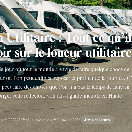
E
 Utilitaire : Tout ce qu’il
ir sur le loueur utilitaire
le jour où tout le monde a envie de faire quelque chose de
our où l’on peut enfin se reposer et profiter de la journée. C’
n peut faire des choses que l’on n’a pas le temps de faire en
nger cette réflexion, voir aussi garde-meuble en Haute-
4 min de lecture
 août 2022
Mis à jour le vendredi 31 juillet 2026