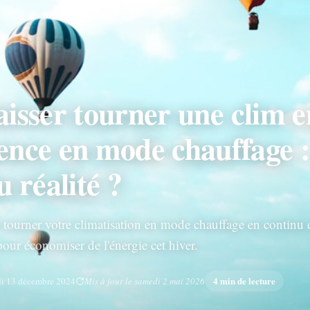
laisser tourner une clim e
nce en mode chauffage 
 réalité ?
r tourner votre climatisation en mode chauffage en continu 
pour économiser de l'énergie cet hiver.
4 min de lecture
di 13 décembre 2024
Mis à jour le samedi 2 mai 2026