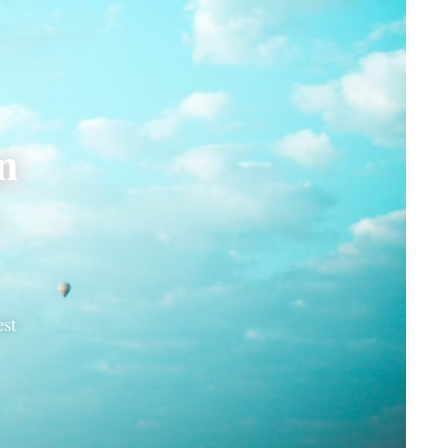
n
:
est