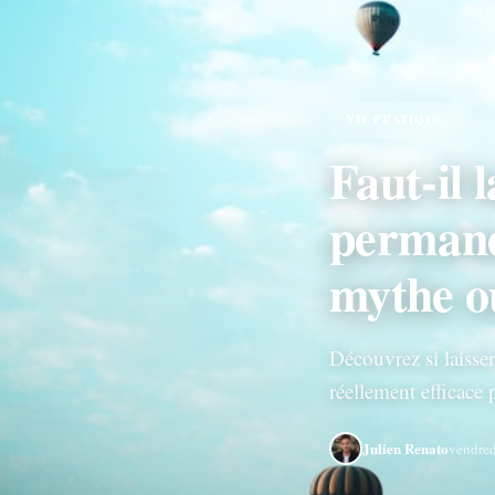
VIE PRATIQUE
Faut-il 
permane
mythe ou
Découvrez si laisse
réellement efficace 
Julien Renato
vendre