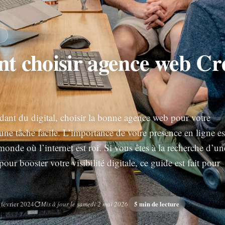
E
 choisir agence web Cre
idant du digital, choisir la bonne agence web pour votre
 une tâche facile. L’importance de votre presence en ligne es
onde où l’internet est roi. Si vous êtes à la recherche d’un
our booster votre visibilité digitale, ce guide est fait pour
5 min de lecture
 février 2024
Mis à jour le samedi 2 mai 2026