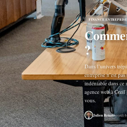
FINANCE ENTREPRIS
Comment
?
Dans l’univers trép
entreprise n’est pas
indéniable dans ce m
agence web à Creil p
vous.
Julien Renato
mardi 6