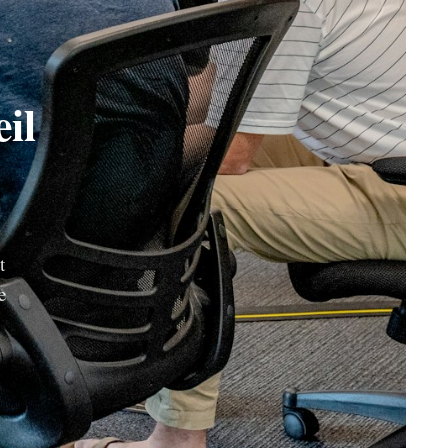
il
t
e