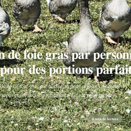
 de foie gras par person
 pour des portions parfai
idéale de foie gras par personne pour régaler vos convives
 repas et ses accompagnements. Guide pour mesures
6 min de lecture
he 17 novembre 2024
Mis à jour le samedi 2 mai 2026