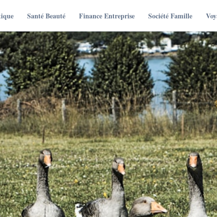
tique
Santé Beauté
Finance Entreprise
Société Famille
Voy