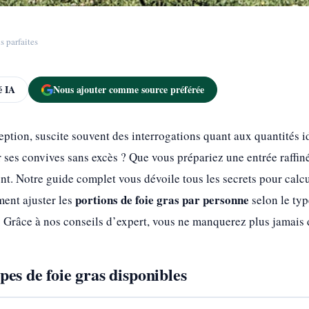
s parfaites
 IA
Nous ajouter comme source préférée
eption, suscite souvent des interrogations quant aux quantités i
r ses convives sans excès ? Que vous prépariez une entrée raffiné
ent. Notre guide complet vous dévoile tous les secrets pour calc
portions de foie gras par personne
ent ajuster les
selon le typ
râce à nos conseils d’expert, vous ne manquerez plus jamais de
es de foie gras disponibles