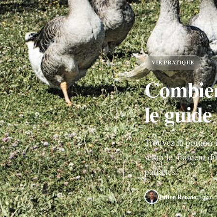
VIE PRATIQUE
Combien
le guide
Trouvez la portion 
selon le moment du
parfaites.
Julien Renato
dimanc