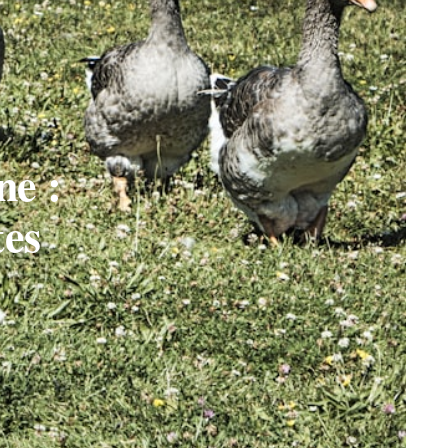
ne :
tes