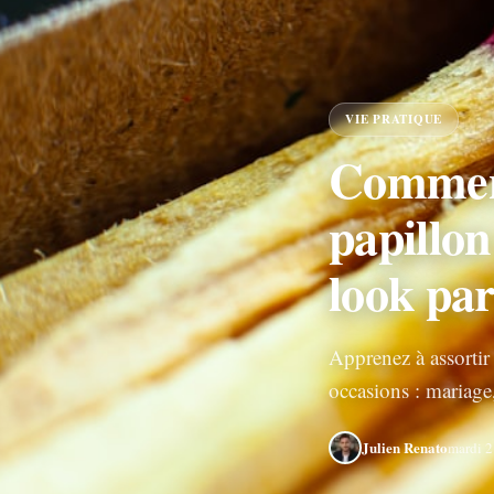
VIE PRATIQUE
Comment
papillon
look par
Apprenez à assortir
occasions : mariage,
Julien Renato
mardi 2