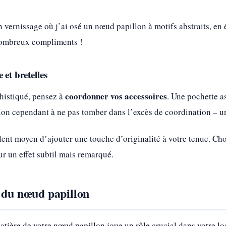
n vernissage où j’ai osé un nœud papillon à motifs abstraits, en
 nombreux compliments !
 et bretelles
coordonner vos accessoires
histiqué, pensez à
. Une pochette a
on cependant à ne pas tomber dans l’excès de coordination – un
llent moyen d’ajouter une touche d’originalité à votre tenue. Ch
r un effet subtil mais remarqué.
 du nœud papillon
matière de votre nœud papillon joue un rôle crucial dans votre l