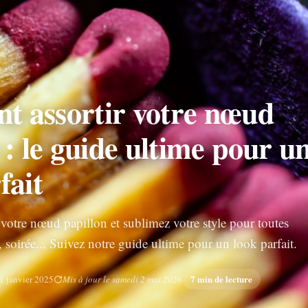
 assortir votre nœud
 : le guide ultime pour u
fait
 votre nœud papillon et sublimez votre style pour toutes
 soirée... Suivez notre guide ultime pour un look parfait.
7 min de lecture
1 janvier 2025
Mis à jour le samedi 2 mai 2026