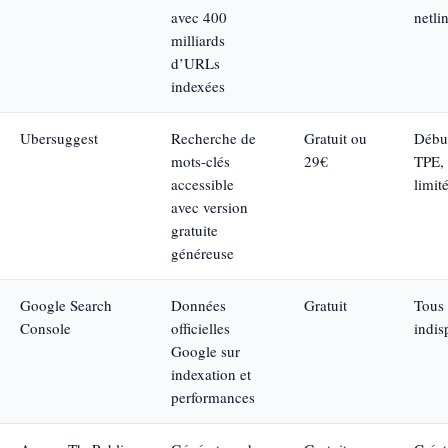
avec 400
netli
milliards
d’URLs
indexées
Ubersuggest
Recherche de
Gratuit ou
Début
mots-clés
29€
TPE,
accessible
limit
avec version
gratuite
généreuse
Google Search
Données
Gratuit
Tous 
Console
officielles
indis
Google sur
indexation et
performances