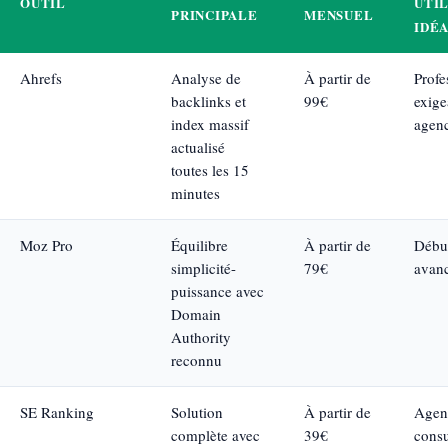
OUTIL
UTI
PRINCIPALE
MENSUEL
IDÉ
Ahrefs
Analyse de
À partir de
Profe
backlinks et
99€
exige
index massif
agen
actualisé
toutes les 15
minutes
Moz Pro
Équilibre
À partir de
Débu
simplicité-
79€
avan
puissance avec
Domain
Authority
reconnu
SE Ranking
Solution
À partir de
Agen
complète avec
39€
consu