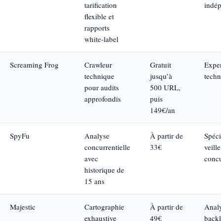
tarification
indé
flexible et
rapports
white-label
Screaming Frog
Crawleur
Gratuit
Exper
technique
jusqu’à
tech
pour audits
500 URL,
approfondis
puis
149€/an
SpyFu
Analyse
À partir de
Spéci
concurrentielle
33€
veille
avec
concu
historique de
15 ans
Majestic
Cartographie
À partir de
Analy
exhaustive
49€
backl