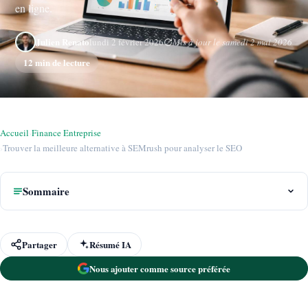
en ligne.
Julien Renato
lundi 2 février 2026
Mis à jour le samedi 2 mai 2026
12 min de lecture
Accueil
›
Finance Entreprise
›
Trouver la meilleure alternative à SEMrush pour analyser le SEO
Sommaire
Partager
Résumé IA
Nous ajouter comme source préférée