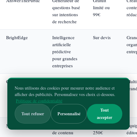
AnswerThePublic
Générateur de
Gratuit
Créat
questions basé
limité ou
conte
sur intentions
99€
rédac
de recherche
BrightEdge
Intelligence
Sur devis
Gran
artificielle
organ
prédictive
entre
pour grandes
entreprises
Conductor
Plateforme
Sur devis
Multi
Nous utilisons des cookies pour mesurer notre audience et
enterprise
gran
afficher des publicités. Personnalisez vos choix ci-dessous.
pour structures
Politique de confidentialité
internationales
complexes
Tout
Tout refuser
Personnalisé
accepter
Semji
Optimisation
À partir de
Équi
de contenu
250€
éditor