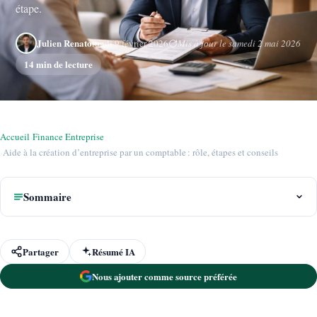
étape.
Julien Renato
lundi 9 février 2026
Mis à jour le samedi 2 mai 2026
14 min de lecture
Accueil
›
Finance Entreprise
›
Aide à la création d’entreprise par un comptable : rôle, étapes et conseils
Sommaire
Partager
Résumé IA
Nous ajouter comme source préférée