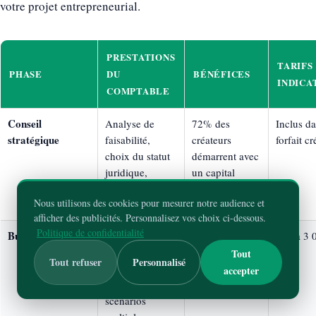
votre projet entrepreneurial.
PRESTATIONS
TARIFS
PHASE
DU
BÉNÉFICES
INDICA
COMPTABLE
Conseil
Analyse de
72% des
Inclus d
stratégique
faisabilité,
créateurs
forfait cr
choix du statut
démarrent avec
juridique,
un capital
simulation
mieux
Nous utilisons des cookies pour mesurer notre audience et
fiscale et sociale
dimensionné
afficher des publicités. Personnalisez vos choix ci-dessous.
Politique de confidentialité
Business plan
Prévisionnel
Crédibilité
800 à 3 
financier 3 ans,
accrue auprès
HT
Tout
Tout refuser
Personnalisé
calcul seuil de
des banques et
accepter
rentabilité,
investisseurs
scénarios